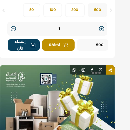
50
100
300
500
Quantity
إهداء
اضافة
الآن