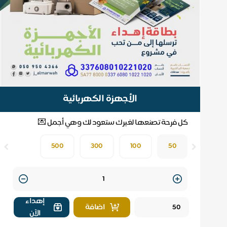
الأجهزة الكهربائية
كل فرحة تصنعها لغيرك ستعود لك وهي أجمل 💌
500
300
100
50
Quantity
إهداء
اضافة
الآن