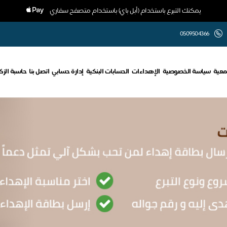
يمكنك التبرع باستخدام (أبل باي) باستخدام متصفح سفاري
0509504366
معية
سياسة الخصوصية
الإهداءات
الحسابات البنكية
إدارة حسابي
اتصل بنا
حاسبة الزك