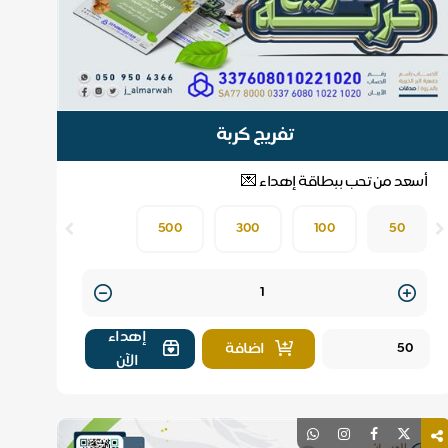
تفريج كربة
أسعد من تحب ببطاقة إهداء 💌
500
300
100
50
Quantity
إهداء
اضافة
الآن