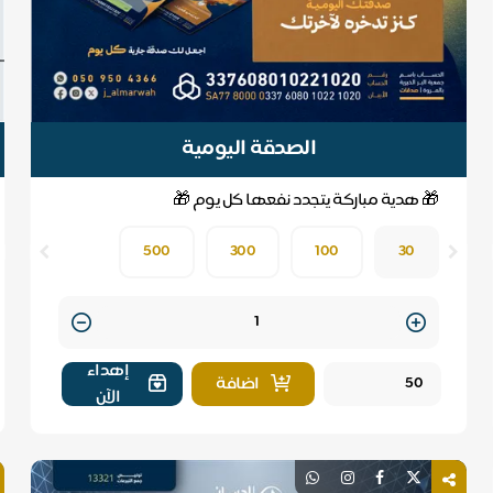
الصدقة اليومية
🎁 هدية مباركة يتجدد نفعها كل يوم 🎁
500
300
100
30
Quantity
إهداء
اضافة
الآن