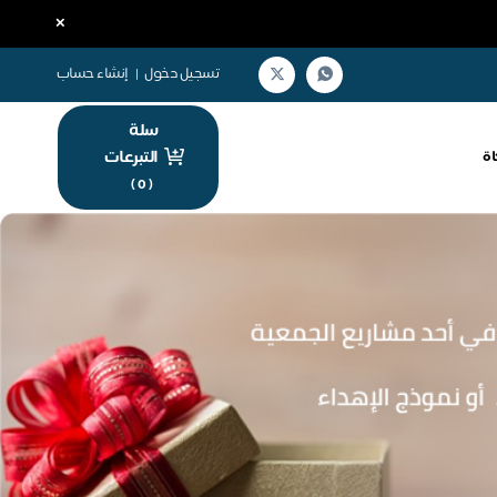
×
تسجيل دخول
|
إنشاء حساب
سلة
التبرعات
اة
)
0
(