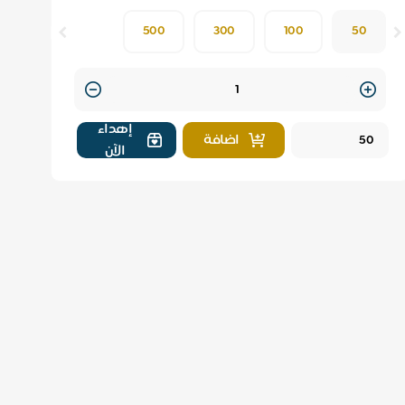
500
300
100
50
Quantity
إهداء
اضافة
الآن