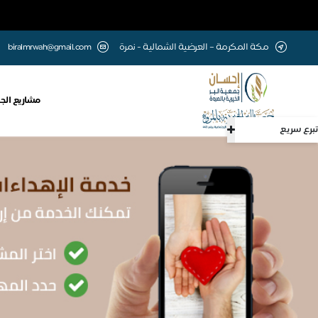
مكة المكرمة – العرضية الشمالية - نمرة
biralmrwah@gmail.com
مشاريع الج
تبرع سريع