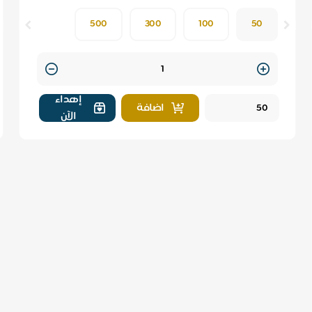
500
300
100
50
Quantity
إهداء
اضافة
الآن