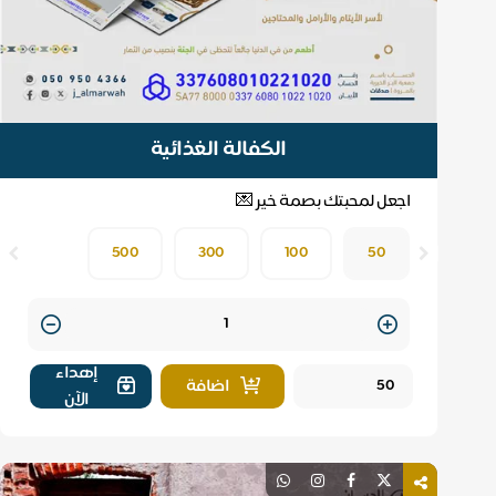
الكفالة الغذائية
اجعل لمحبتك بصمة خير 💌
500
300
100
50
Quantity
إهداء
اضافة
الآن