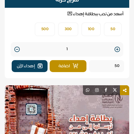
تفريج كربة
أسعد من تحب ببطاقة إهداء 💌
500
300
100
50
Quantity
اضافة
إهداء الآن