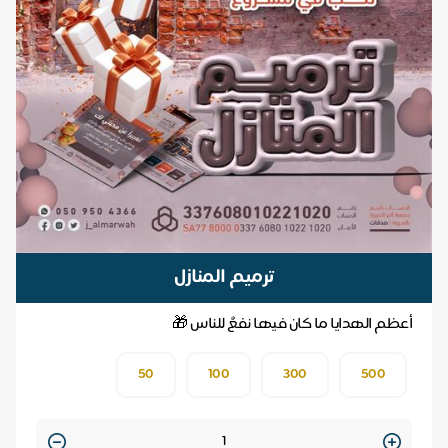
ترميم المنازل
أعظم الهدايا ما كان فيها نفعٌ للناس 🎁
50
100
300
500