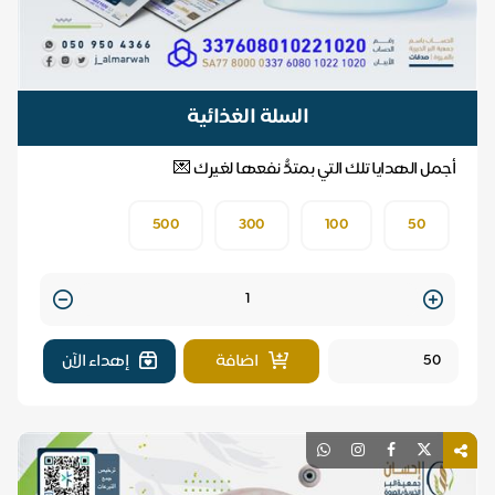
السلة الغذائية
أجمل الهدايا تلك التي بمتدُّ نفعها لغيرك 💌
500
300
100
50
Quantity
اضافة
إهداء الآن