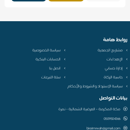
روابط هامة
مشاريع الجمعية
سياسة الخصوصية
الإهداءات
الحسابات البنكية
إدارة حسابي
اتصل بنا
حاسبة الزكاة
سلة التبرعات
سياسة الاسترداد والشروط والأحكام
بيانات التواصل
مكة المكرمة – العرضية الشمالية - نمرة
0509504366
biralmrwah@gmail.com