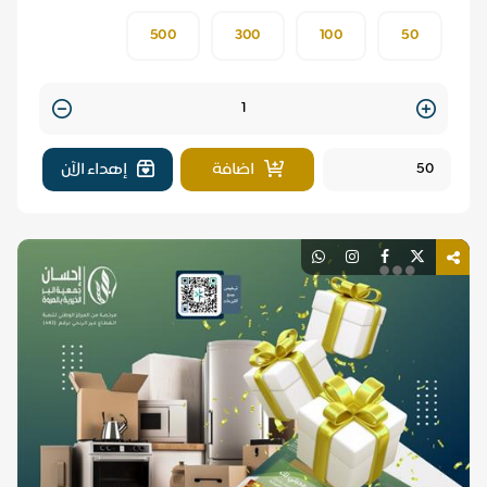
500
300
100
50
Quantity
اضافة
إهداء الآن