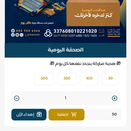
الصدقة اليومية
🎁 هدية مباركة يتجدد نفعها كل يوم 🎁
500
300
100
30
Quantity
اضافة
إهداء الآن