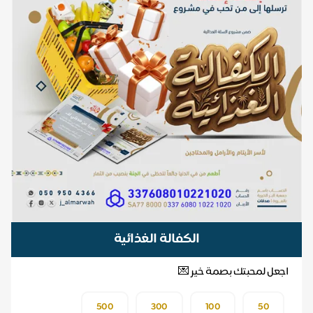
الكفالة الغذائية
اجعل لمحبتك بصمة خير 💌
500
300
100
50