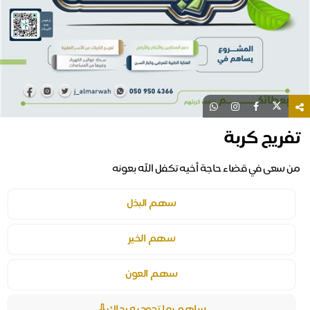
تفريج كربة
من سعى في قضاء حاجة أخيه تكفل الله بعونه
سهم البذل
سهم الخير
سهم العون
ساهم بما تجود به يداك⇩