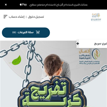
×
يمكنك التبرع باستخدام (أبل باي) باستخدام متصفح سفاري
تسجيل دخول
|
إنشاء حساب
سلة التبرعات
)
0
(
تبرع سريع