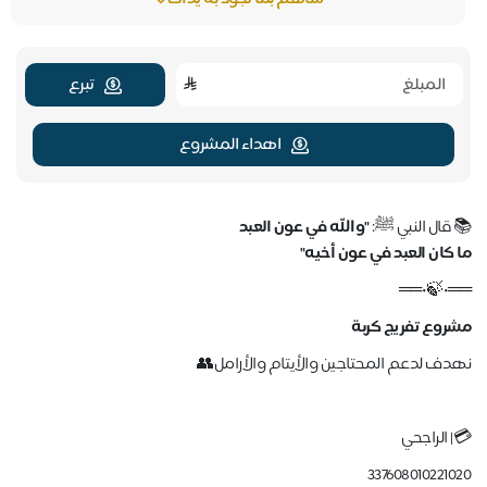
تبرع
اهداء المشروع
📚 قال النبي ﷺ:
"والله في عون العبد
ما كان العبد في عون أخيه"
══•🍃•══
مشروع تفريج كربة
نهدف لدعم المحتاجين والأيتام والأرامل👥
💳| الراجحي
337608010221020