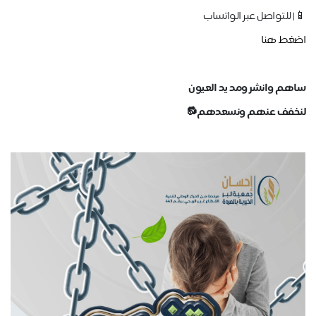
📱| للتواصل عبر الواتساب
اضغط هنا
ساهم وانشر ومد يد العيون
لنخفف عنهم ونسعدهم🔂